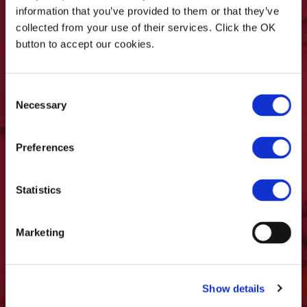
information that you’ve provided to them or that they’ve
Ihre personenbezogenen Daten werden in
collected from your use of their services. Click the OK
Übereinstimmung mit den Grundsätzen der
button to accept our cookies.
EU-Verordnung 16/679/DSGVO verarbeitet, wie
in der
Datenschutzrichtlinie angegeben
Consent
* Ich erkläre, dass ich das 16. Lebensjahr
Necessary
Selection
erreicht und die Datenschutzerklärung über
die Verarbeitung personenbezogener Daten
gelesen habe, die auf der Seite
Preferences
Datenschutzerklärung
dieser Webseite
verfügbar ist.
Statistics
Ich möchte Updates, Werbeaktionen und
Mitteilungen von Casadei Industria WOOD
Marketing
erhalten
Show details