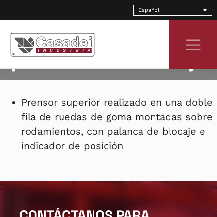
Skip
Español
to
Prensor con
content
palancas de blocaje
Prensor superior realizado en una doble
fila de ruedas de goma montadas sobre
rodamientos, con palanca de blocaje e
indicador de posición
CONTÁCTANOS PARA