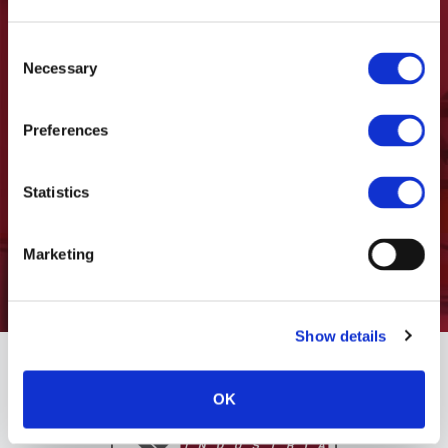
sobre el tratamiento de los datos
personales, que se puede encontrar en la
Consent
página
Política de privacidad
de este sitio
Necessary
Selection
web.
Preferences
Quiero recibir actualizaciones, promociones y
comunicaciones de Casadei Industria WOOD
Statistics
Marketing
Show details
OK