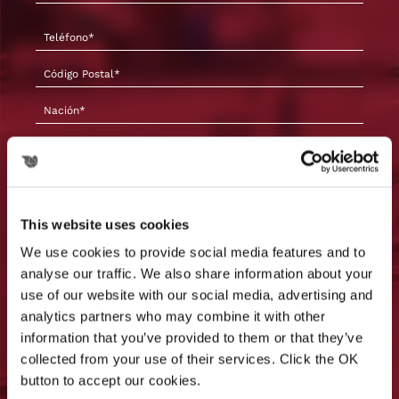
This website uses cookies
We use cookies to provide social media features and to
analyse our traffic. We also share information about your
Sus datos personales serán procesados ​​de
use of our website with our social media, advertising and
conformidad con los principios establecidos
analytics partners who may combine it with other
por el Reglamento UE 16/679/GDPR como se
information that you’ve provided to them or that they’ve
indica en la
Política de Privacidad
collected from your use of their services. Click the OK
* Declaro que tengo una edad no inferior
button to accept our cookies.
a 16 años y que he leído la información