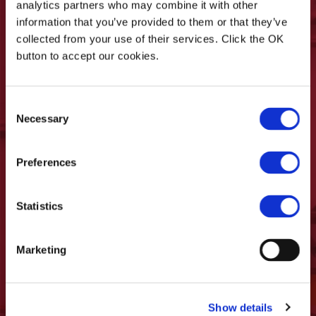
analytics partners who may combine it with other
information that you’ve provided to them or that they’ve
collected from your use of their services. Click the OK
Sus datos personales serán procesados ​​de
button to accept our cookies.
conformidad con los principios establecidos
por el Reglamento UE 16/679/GDPR como se
indica en la
Política de Privacidad
Consent
Necessary
* Declaro que tengo una edad no inferior
Selection
a 16 años y que he leído la información
sobre el tratamiento de los datos
Preferences
personales, que se puede encontrar en la
página
Política de privacidad
de este sitio
web.
Statistics
Quiero recibir actualizaciones, promociones y
Marketing
comunicaciones de Casadei Industria WOOD
Show details