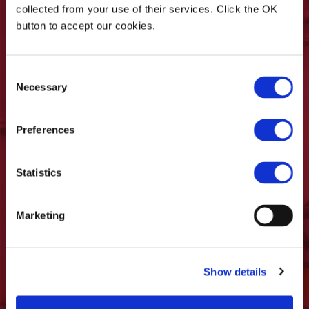
collected from your use of their services. Click the OK
Vos données personnelles seront traitées
button to accept our cookies.
conformément aux principes établis par le
règlement UE 16/679/RGPD comme indiqué
dans la
politique de confidentialité.
Consent
Necessary
Selection
* Je déclare être âgé d’au moins 16 ans
ainsi qu’avoir lu la notice d’information sur
Preferences
le traitement des données personnelles
disponible sur la page
Politique de
Confidentialité
de ce site.
Statistics
Je souhaite recevoir des mises à jour, des
promotions et des communications de Casadei
Marketing
Industria WOOD
Show details