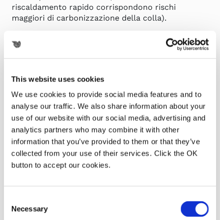
riscaldamento rapido corrispondono rischi
maggiori di carbonizzazione della colla).
Il confronto tra i due sistemi è riportato nella
tabella sottostante:
Vasca a colla
Sistema a
Casadei
cartuccia
This website uses cookies
We use cookies to provide social media features and to
Tempo di
15 minuti
3 minuti
analyse our traffic. We also share information about your
riscaldamento
use of our website with our social media, advertising and
analytics partners who may combine it with other
EVA e PUR (su
information that you’ve provided to them or that they’ve
Compatibilità
modelli con
Dipende dal
collected from your use of their services. Click the OK
colle
vasca ibrida
sistema
button to accept our cookies.
superiore)
Basso — colla
Più alto —
Costo per
sfusa o in
cartucce
Consent
lotto
Necessary
granuli
dedicate
Selection