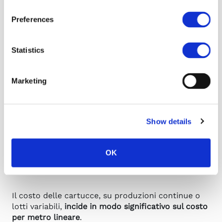
Sostituzione
Vasca
Preferences
cartuccia e
teflonata,
Pulizia
almeno 3
ciclo
cartucce di
Statistics
automatico
pulizia
Vincolata al
Marketing
Flessibilità sui
Totale
formato
lotti
cartuccia
Show details
Dipendente
Semplice,
dai
Manutenzione
gestita da PLC
componenti
OK
proprietari
Il costo delle cartucce, su produzioni continue o
lotti variabili,
incide in modo significativo sul costo
per metro lineare
.