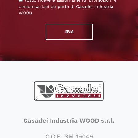
Voglio ricevere aggiornamenti, promozioni e
comunicazioni da parte di Casadei Industria
WOOD
Casadei Industria WOOD s.r.l.
C.O.E. SM 19049