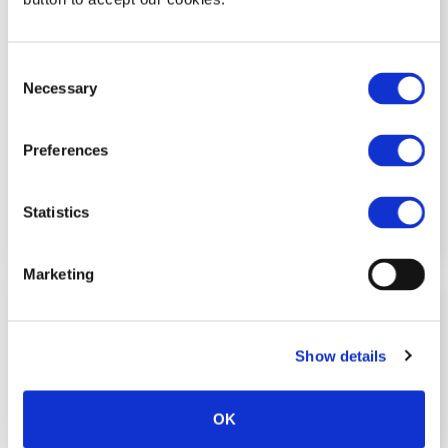
Consent
Necessary
Selection
Preferences
Statistics
Marketing
Gruppo Antistatico Raffreddante
Show details
/Scivolante (Opz.)
OK