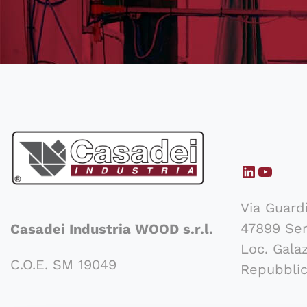
LinkedI
YouTu
Via Guard
47899 Ser
Casadei Industria WOOD s.r.l.
Loc. Gala
C.O.E. SM 19049
Repubblic