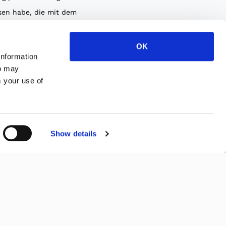
sen habe, die mit dem
schutzerklärung
n werden kann, und
OK
information
n die Zusendung
ho may
er E-Mails mit
m your use of
len Informationen
ng über die von
ustria Wood S.r.l.
n Produkte einwillige.
Show details