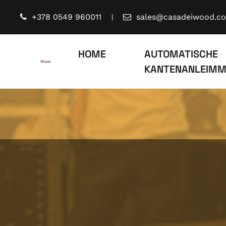
Skip
+378 0549 960011
sales@casadeiwood.c
|
to
content
HOME
AUTOMATISCHE
KANTENANLEIMM