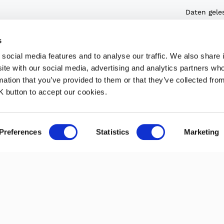
Daten gele
Link
Daten
s
aufgerufe
social media features and to analyse our traffic. We also share 
dass ich i
ite with our social media, advertising and analytics partners w
regelmäßig
mation that you’ve provided to them or that they’ve collected fro
kommerziel
OK button to accept our cookies.
und Werbu
Casadei Ind
Preferences
Statistics
Marketing
angebotene
IMPRESSUM
|
DATENSCHUTZERKLÄRUNG
|
COOKIE POLITIK
|
CREDITS