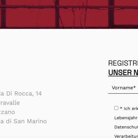
REGISTR
UNSER 
n
be
ia Di Rocca, 14
ravalle
* Ich er
zzano
Lebensjahr
a di San Marino
Datenschut
Verarbeitu