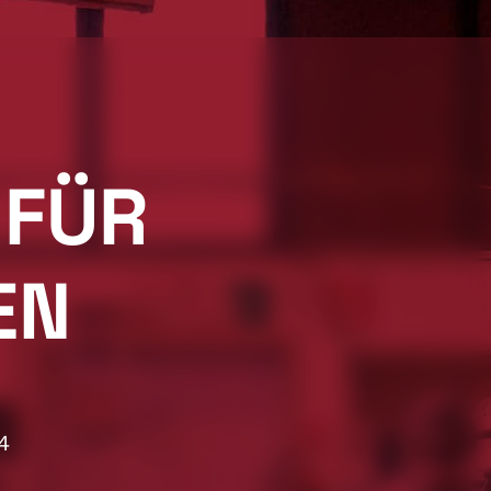
 FÜR
EN
4