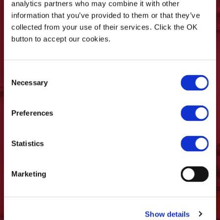
analytics partners who may combine it with other
information that you’ve provided to them or that they’ve
collected from your use of their services. Click the OK
Sus datos personales serán procesados ​​de
button to accept our cookies.
conformidad con los principios establecidos
por el Reglamento UE 16/679/GDPR como se
indica en la
Política de Privacidad
Consent
Necessary
* Declaro que tengo una edad no inferior
Selection
a 16 años y que he leído la información
sobre el tratamiento de los datos
Preferences
personales, que se puede encontrar en la
página
Política de privacidad
de este sitio
web.
Statistics
Quiero recibir actualizaciones, promociones y
Marketing
comunicaciones de Casadei Industria WOOD
Show details