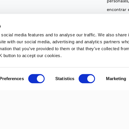
personales
encontrar e
Política de
s
mi consent
social media features and to analyse our traffic. We also share 
recepción 
ite with our social media, advertising and analytics partners w
electrónic
mation that you’ve provided to them or that they’ve collected fro
contengan 
OK button to accept our cookies.
comercial 
los produc
Preferences
Statistics
Marketing
Casadei Ind
TAS LEGALES
|
POLÍTICA DE PRIVACIDAD
|
POLÍTICA DE COOKIES
|
CRED