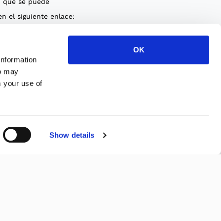
, que se puede
n el siguiente enlace:
 privacidad
y que doy
imiento para la
OK
information
de correos
ho may
os periódicos que
m your use of
información
y promocional sobre
tos ofrecidos por
ustria Wood S.r.l.
Show details
ITS