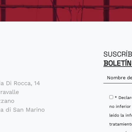
SUSCRÍB
BOLETÍN
n
be
ia Di Rocca, 14
ravalle
* Decla
zzano
no inferior
a di San Marino
leído la in
tratamient