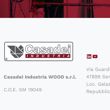
LinkedI
YouTu
Via Guard
47899 Ser
Casadei Industria WOOD s.r.l.
Loc. Gala
C.O.E. SM 19049
Repubblic