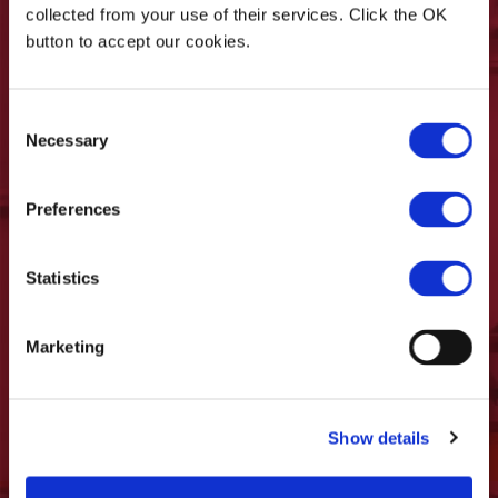
collected from your use of their services. Click the OK
Vos données personnelles seront traitées
button to accept our cookies.
conformément aux principes établis par le
règlement UE 16/679/RGPD comme indiqué
dans la
politique de confidentialité.
Consent
Necessary
Selection
* Je déclare être âgé d’au moins 16 ans
ainsi qu’avoir lu la notice d’information sur
Preferences
le traitement des données personnelles
disponible sur la page
Politique de
Confidentialité
de ce site.
Statistics
Je souhaite recevoir des mises à jour, des
promotions et des communications de Casadei
Marketing
Industria WOOD
Show details